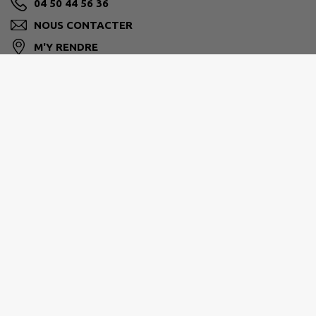
04 50 44 56 36
NOUS CONTACTER
M'Y RENDRE
www.saint-ferreol.com/
Horaire de la mairie
:
Du lundi au mercredi de 8h30 à 12h - Après-midi sur
RDV