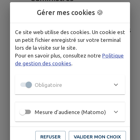
FAMILLE JEUNESSE
Gérer mes cookies 🍪
MOBILITE
Assistantes maternelles
Ce site web utilise des cookies. Un cookie est
un petit fichier enregistré sur votre terminal
et relais petite enfance
lors de la visite sur le site.
Qualité de l'eau - vérifier à
Pour en savoir plus, consultez notre
Politique
votre domicile
de gestion des cookies
.
Obligatoire
Mesure d'audience (Matomo)
REFUSER
VALIDER MON CHOIX