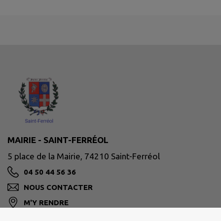
MAIRIE - SAINT-FERRÉOL
5 place de la Mairie, 74210 Saint-Ferréol
04 50 44 56 36
NOUS CONTACTER
M'Y RENDRE
www.saint-ferreol.com/