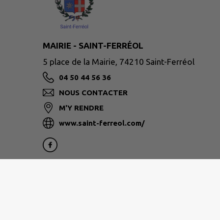
MAIRIE - SAINT-FERRÉOL
5 place de la Mairie, 74210 Saint-Ferréol
04 50 44 56 36
NOUS CONTACTER
M'Y RENDRE
www.saint-ferreol.com/