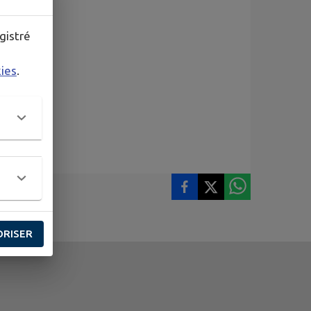
gistré
kies
.
ORISER