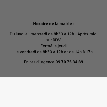
Horaire de la mairie
:
Du lundi au mercredi de 8h30 à 12h - Après-midi
sur RDV
Fermé le jeudi
Le vendredi de 8h30 à 12h et de 14h à 17h
En cas d'urgence
09 70 75 34 89
CONTACT