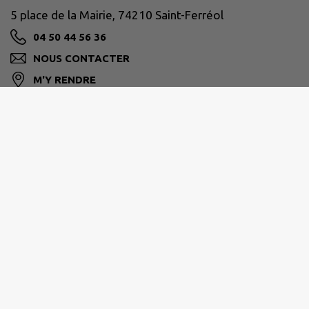
5 place de la Mairie, 74210 Saint-Ferréol
04 50 44 56 36
NOUS CONTACTER
M'Y RENDRE
www.saint-ferreol.com/
Horaire de la mairie
: