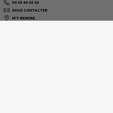
04 50 44 56 36
NOUS CONTACTER
M'Y RENDRE
www.saint-ferreol.com/
Horaire de la mairie
:
Du lundi au mercredi de 8h30 à 12h - Après-midi sur
RDV