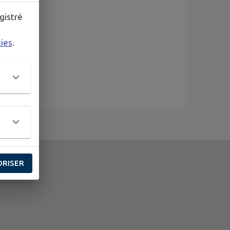
gistré
kies
.
ORISER