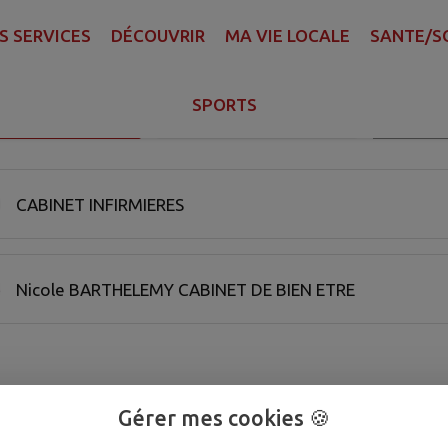
S SERVICES
DÉCOUVRIR
MA VIE LOCALE
SANTE/S
SPORTS
Recherch
A COMMUNE
AUX ALENTOURS
FILTRE ACTIF
ssionel de santé trouvées.
CABINET INFIRMIERES
Nicole BARTHELEMY CABINET DE BIEN ETRE
Gérer mes cookies 🍪