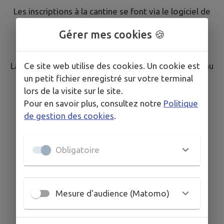
Les inscriptions à la cantine se font via le logiciel de
la cantine
Gérer mes cookies 🍪
www.logicielcantine.fr/stferreol/
Ce site web utilise des cookies. Un cookie est
La Ferréoline remet des identifiants de connexion au
un petit fichier enregistré sur votre terminal
logiciel 3D Ouest à chaque parent, suite à
lors de la visite sur le site.
l'inscription de leur (s) enfant (s) en mairie.
Pour en savoir plus, consultez notre
Politique
Règlement intérieur de la Ferréoline
de gestion des cookies
.
Obligatoire
Mesure d'audience (Matomo)