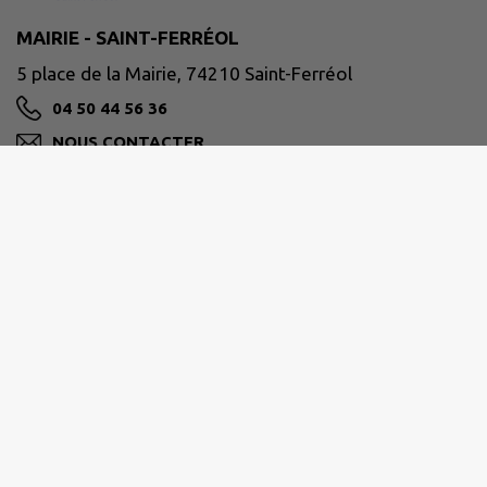
MAIRIE - SAINT-FERRÉOL
5 place de la Mairie, 74210 Saint-Ferréol
04 50 44 56 36
NOUS CONTACTER
M'Y RENDRE
www.saint-ferreol.com/