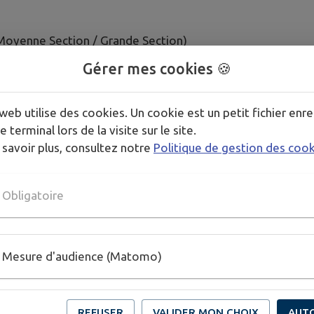
 Moyenne Section / Grande Section)
Gérer mes cookies 🍪
web utilise des cookies. Un cookie est un petit fichier enre
e terminal lors de la visite sur le site.
 savoir plus, consultez notre
Politique de gestion des coo
LE
(CM1 - CM2)
Obligatoire
nte)
ESH)
Mesure d'audience (Matomo)
REFUSER
VALIDER MON CHOIX
AUT