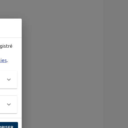
gistré
kies
.
ORISER