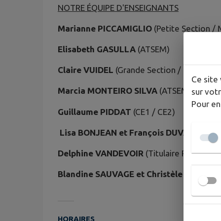
NOTRE ÉQUIPE D'ENSEIGNANTS
Marianne PICCAMIGLIO
(Petite Section /
Elisabeth GASULLA
(ATSEM)
Claire VUIDEL
(Grande Section / CP / CE1)
Ce site 
Marcia MONTEIRO SILVA
(ATSEM)
sur votr
Pour en
Guillaume PIDDAT
(CE1 / CE2)
Lisa BONJEAN et François DUVAUCHEL
Delphine VANDEVOIR
(Titulaire Remplaça
Blandine SAUVAGE et Christèle PASSY
(A
HORAIRES