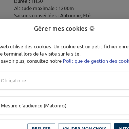
Durée : 1H50
Altitude maximale : 1200m
Saisons conseillées : Automne, Eté
Gérer mes cookies 🍪
Informations sur le site de la CCSLA :
https://www.cc
sentiers
web utilise des cookies. Un cookie est un petit fichier enre
e terminal lors de la visite sur le site.
 savoir plus, consultez notre
Politique de gestion des coo
PLUS D'INFORMATIONS
https://www.cc-sources-lac-annecy.com/tourisme/les-sen
Obligatoire
Mesure d'audience (Matomo)
REFUSER
VALIDER MON CHOIX
AUT