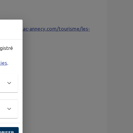
-sources-lac-annecy.com/tourisme/les-
gistré
kies
.
tiers
ORISER