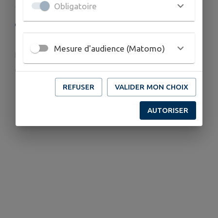
Obligatoire
COORDONNÉES
Rte du Pont Monnet 74210 Doussard
Mesure d'audience (Matomo)
contact@reseau-pro-des-sources.com
www.reseau-pro-des-sources.com/reseau-pro-...
REFUSER
VALIDER MON CHOIX
AUTORISER