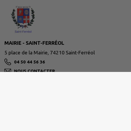
MAIRIE - SAINT-FERRÉOL
5 place de la Mairie, 74210 Saint-Ferréol
04 50 44 56 36
NOUS CONTACTER
M'Y RENDRE
www.saint-ferreol.com/