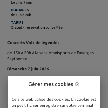
Le dim. 7 juin
HORAIRES
de 15h à 20h
TARIFS
Gratuit - réservation conseillée
Concerts Voix de légendes
de 15h à 20h à la salle omnisports de Faverges-
Seythenex
Dimanche 7 juin 2026
Gérer mes cookies 🍪
Grande journée autour de la voix à la salle
omnisports de Faverges-Seythenex :
Ce site web utilise des cookies. Un cookie est
un petit fichier enregistré sur votre terminal
- 15h : ouverture par les orchestres d'élèves