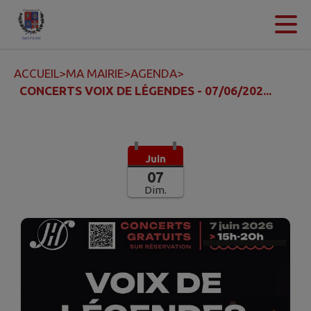
Contenu
Menu
Recherche
Pied de page
ACCUEIL
>
MA MAIRIE
>
AGENDA
>
CONCERTS VOIX DE LÉGENDES - 07/06/202...
Juin
07
Dim.