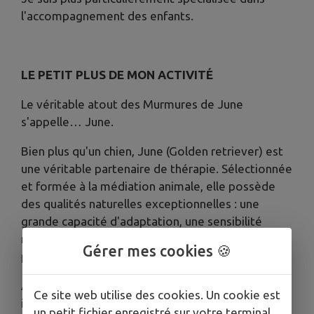
l'accompagnement des enfants.
LE PETIT PLUS DE MON ACTIVITÉ
Le véritable atout des Murmures de June
s'appelle… June.
Bien plus qu'un chien, June (Golden retriever) est
une véritable partenaire de thérapie. Sélectionnée
et formée à la médiation animale, elle possède
des qualités naturelles exceptionnelles : une
grande capacité d'adaptation, une sensibilité
remarquable aux émotions et une présence
Gérer mes cookies 🍪
profondément rassurante.
Avec les enfants, elle crée presque
Ce site web utilise des cookies. Un cookie est
instantanément un climat de confiance. Dans un
un petit fichier enregistré sur votre terminal