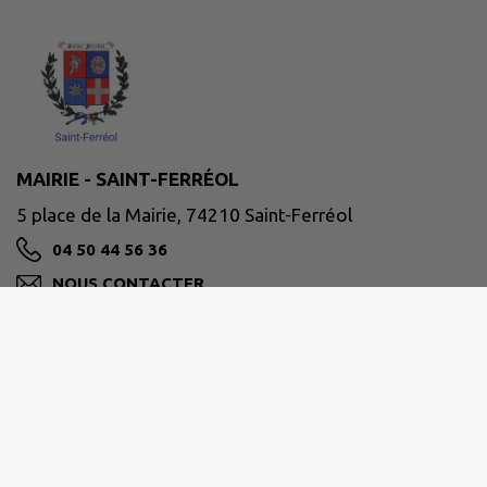
MAIRIE - SAINT-FERRÉOL
5 place de la Mairie, 74210 Saint-Ferréol
04 50 44 56 36
NOUS CONTACTER
M'Y RENDRE
www.saint-ferreol.com/