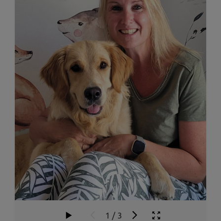
1
/
3