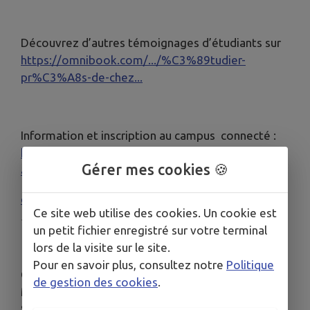
Découvrez d’autres témoignages d’étudiants sur
https://omnibook.com/.../%C3%89tudier-
pr%C3%A8s-de-chez...
Information et inscription au campus connecté :
https://www.campus-connecte-cc-sources-lac-
Gérer mes cookies 🍪
annecy.fr/
campusconnecte@cc-sources-lac-annecy.com
04
Ce site web utilise des cookies. Un cookie est
50 65 29 22
un petit fichier enregistré sur votre terminal
lors de la visite sur le site.
Pour en savoir plus, consultez notre
Politique
Crédit : vidéo réalisée par l’Université Savoie
de gestion des cookies
.
Mont-Blanc, partenaire des campus connectés des
Savoie