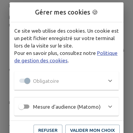
public.
Gérer mes cookies 🍪
Merci à chacun de veiller au respect de cette
règle essentielle.
Ce site web utilise des cookies. Un cookie est
un petit fichier enregistré sur votre terminal
lors de la visite sur le site.
Le stationnement des véhicules sur les trottoirs
Pour en savoir plus, consultez notre
Politique
est strictement interdit.
de gestion des cookies
.
Cette interdiction vise à :
Obligatoire
- préserver la sécurité des piétons ;
- garantir l'accessibilité aux personnes à mobilité
réduite, aux poussettes et aux personnes âgées ;
Mesure d'audience (Matomo)
- maintenir des cheminements libres et sécurisés.
Tout véhicule stationné sur un trottoir s'expose à
REFUSER
VALIDER MON CHOIX