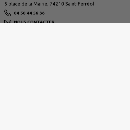
5 place de la Mairie, 74210 Saint-Ferréol
04 50 44 56 36
NOUS CONTACTER
M'Y RENDRE
www.saint-ferreol.com/
Horaire de la mairie
:
Du lundi au mercredi de 8h30 à 12h - Après-midi sur